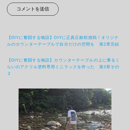
投
【DIYに奮闘する物語】DIYに正真正銘初挑戦！オリジナ
稿
ルのカウンターテーブルで自分だけの空間を 第2章完結
ナ
【DIYに奮闘する物語】カウンターテーブルの上に乗るく
ビ
らいのアクリル塗料専用ミニラックを作った 第3章その
ゲ
２
ー
シ
ョ
ン