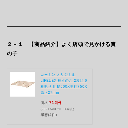
２－１ 【商品紹介】よく店頭で見かける簀
の子
コーナン オリジナル
LIFELEX 桐すのこ 2枚組 6
枚貼り 約幅500X奥行750X
高さ27mm
712円
価格:
(2021/4/3 20:34時点)
感想(4件)