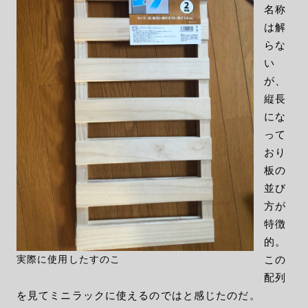
名称
は解
らな
い
が、
縦長
にな
って
おり
板の
並び
方が
特徴
的。
実際に使用したすのこ
この
配列
を見てミニラックに使えるのではと感じたのだ。