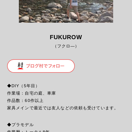
FUKUROW
（フクロ―）
◆DIY（5年目）
作業場：自宅の庭、車庫
作品数：60作以上
家具メインで最近では友人などの依頼も受けています。
◆プラモデル
作業歴：トータル8年