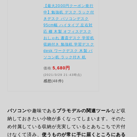
【最大2000円クーポン発行
中】勉強机 デスク ラック付
きデスク パソコンデスク
95cm幅 ハイタイプ 左右対
応 棚 木製 オフィスデスク
おしゃれ 書斎デスク 学習机
収納付き 勉強机 学習デスク
desk ワークデスク 木製 パ
ソコン机 ラック付き 机
5,680円
価格:
(2021/3/29 21:43時点)
感想(48件)
パソコン
や趣味である
プラモデルの関連ツール
など収
納しておきたい小物が多くなってしまいます。そのた
め付属している収納が充実しているとあちこちで片付
けなくて済み、
使うものが常に手に届くところにある