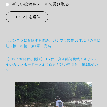
新しい投稿をメールで受け取る
投
【ガンプラに奮闘する物語】ガンプラ製作15年ぶりの再始
稿
動～懐古の情 第1章 完結
ナ
【DIYに奮闘する物語】DIYに正真正銘初挑戦！オリジナ
ビ
ルのカウンターテーブルで自分だけの空間を 第2章その
ゲ
２
ー
シ
ョ
ン