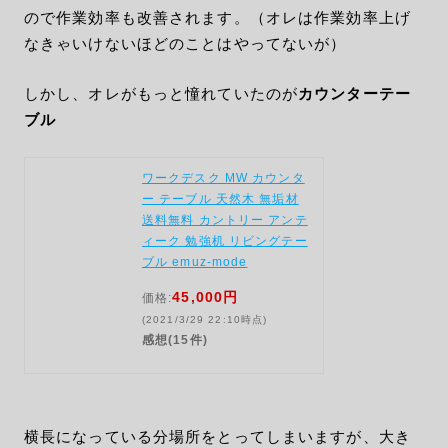
ので作業効率も改善されます。（オレは作業効率上げ
なきゃいけないほどのことはやってないが）
しかし、オレがもっと憧れていたのが
カウンターテー
ブル
ワークデスク MW カウンタ
ー テーブル 天然木 無垢材
送料無料 カントリー アンテ
ィーク 勉強机 リビングテー
ブル emuz-mode
45,000円
価格:
(2021/3/29 22:10時点)
感想(15件)
横長になっている分場所をとってしまいますが、大き