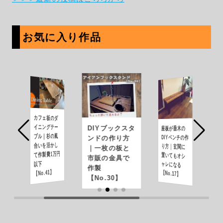
お気に入り作品
カフェ板のダ
イニングテー
DIYブックスタ
座板が垂木の
ャレになる
杉材で作る
理想の
ブル｜杉の風
ツールワ
DIYベンチの作
ンドの作り方
合いを活かし
の作り方
り方｜玄関に
｜一枚の板と
ルチに使
て作製費1万円
置いてもオシ
市販の金具で
以下
作製
【No.
【No.41】
【No.17】
【No.30】