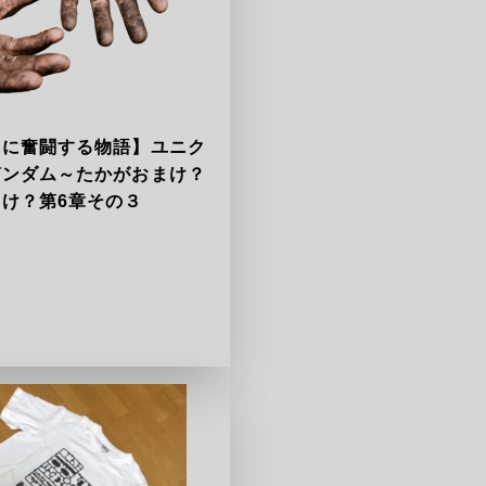
ラに奮闘する物語】ユニク
ガンダム～たかがおまけ？
け？第6章その３