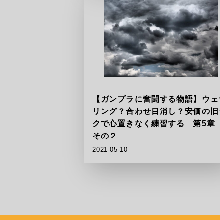
【ガンプラに奮闘する物語】ウェ
リング？合わせ目消し？安価の旧
クで心置きなく練習する 第5
その２
2021-05-10
投
稿