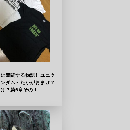
ラに奮闘する物語】ユニク
ガンダム～たかがおまけ？
け？第6章その１