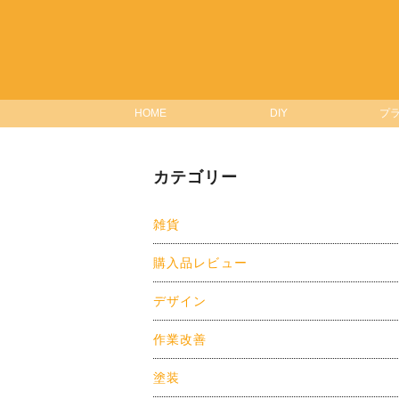
の
ペ
ー
ジ
HOME
DIY
プ
送
カテゴリー
り
雑貨
購入品レビュー
デザイン
作業改善
塗装