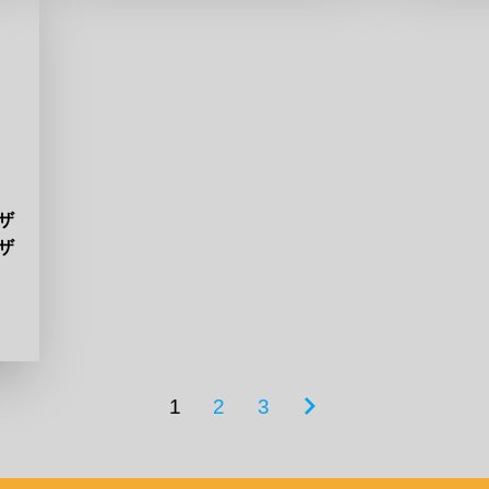
ザ
ザ
章
1
2
3
次
の
ペ