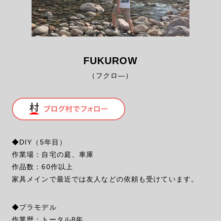
FUKUROW
（フクロ―）
◆DIY（5年目）
作業場：自宅の庭、車庫
作品数：60作以上
家具メインで最近では友人などの依頼も受けています。
◆プラモデル
作業歴：トータル8年