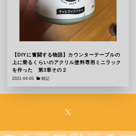
【DIYに奮闘する物語】カウンターテーブルの
上に乗るくらいのアクリル塗料専用ミニラック
を作った 第3章その２
2021-04-05
雑記
プラモデ
お問い合
サイトマ
HOME
DIY
最新投稿
検索
メニュー