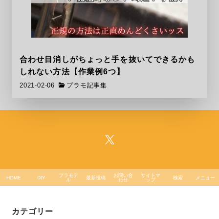
合わせ目消しがちょっと手を抜いてできるかも
しれない方法【作業例6つ】
2021-02-06
プラモ記事集
プラモデ
お問い合
サイトマ
HOME
DIY
最新投稿
検索
メニュー
ル
わせ
ップ
カテゴリー