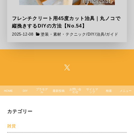
フレンチクリート用45度カット治具｜丸ノコで
縦挽きするDIYの方法【No.54】
2025-12-08
塗装・素材・テクニック
/
DIY
/
治具/ガイド
プラモデ
お問い合
サイトマ
HOME
DIY
最新投稿
検索
メニュー
ル
わせ
ップ
カテゴリー
雑貨