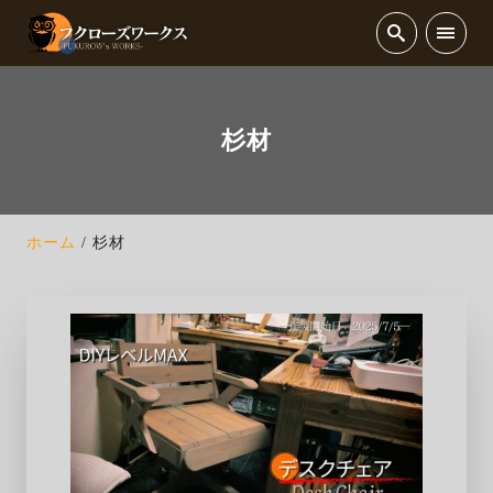
杉材
ホーム
杉材