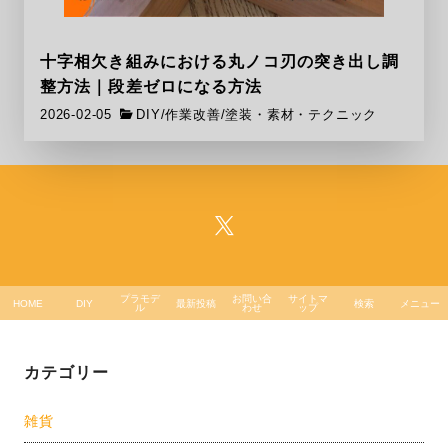
十字相欠き組みにおける丸ノコ刃の突き出し調
整方法｜段差ゼロになる方法
2026-02-05
DIY
/
作業改善
/
塗装・素材・テクニック
プラモデ
お問い合
サイトマ
HOME
DIY
最新投稿
検索
メニュー
ル
わせ
ップ
カテゴリー
雑貨