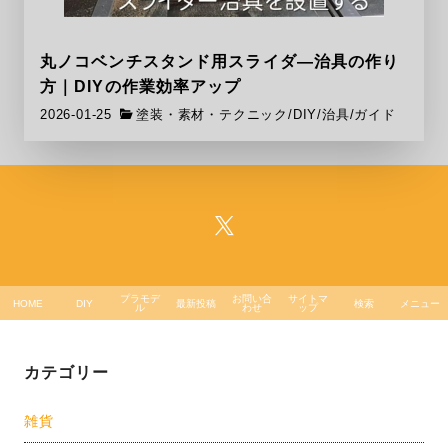
丸ノコベンチスタンド用スライダ―治具の作り
方｜DIYの作業効率アップ
2026-01-25
塗装・素材・テクニック
/
DIY
/
治具/ガイド
プラモデ
お問い合
サイトマ
HOME
DIY
最新投稿
検索
メニュー
ル
わせ
ップ
カテゴリー
雑貨